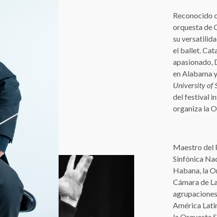
Reconocido c
orquesta de C
su versatilid
el ballet. Ca
apasionado, D
en Alabama y 
University of 
del festival 
organiza la O
Maestro del P
Sinfónica Nac
Habana, la Or
Cámara de La
agrupaciones 
América Latin
la Orquesta 