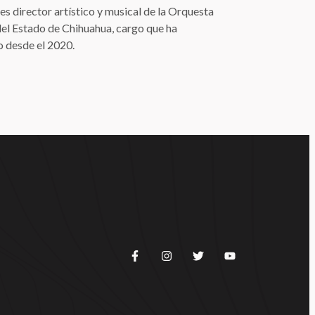
s director artístico y musical de la Orquesta
el Estado de Chihuahua, cargo que ha
desde el 2020.