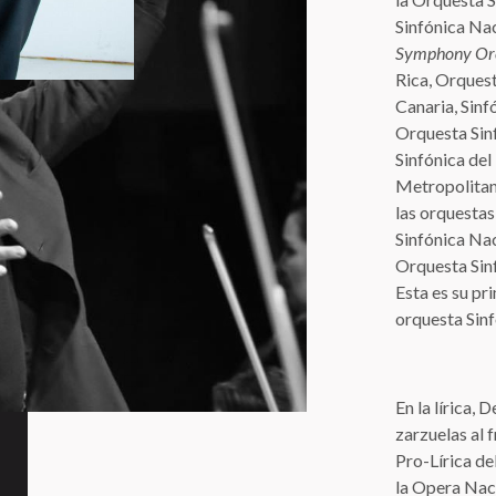
Sinfónica Na
Symphony Or
Rica, Orquest
Canaria, Sinf
Orquesta Sinf
Sinfónica del
Metropolitana
las orquesta
Sinfónica Nac
Orquesta Sinf
Esta es su pr
orquesta Sinf
En la lírica,
zarzuelas al 
Pro-Lírica de
la Opera Naci