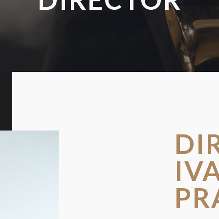
DI
IV
PR