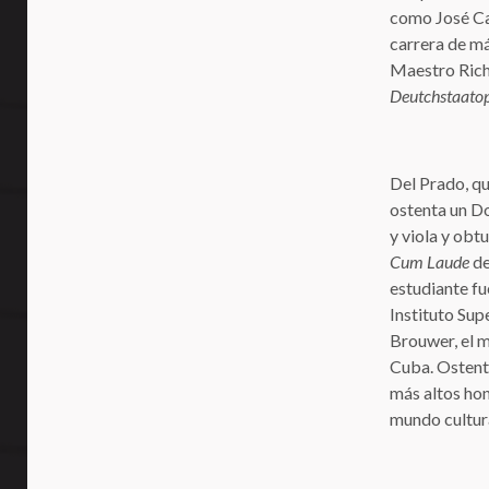
como José Car
carrera de má
Maestro Rich
Deutchstaatop
Del Prado, qu
ostenta un D
y viola y obt
Cum Laude
de
estudiante fu
Instituto Sup
Brouwer, el m
Cuba. Ostenta
más altos hon
mundo cultur