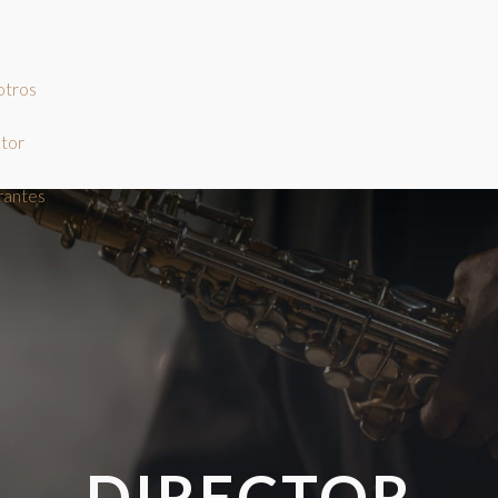
otros
s
tor
rantes
DIRECTOR