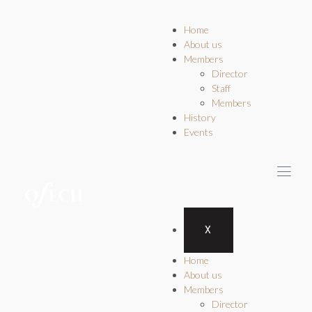
Home
About us
Members
Director
Staff
Members
History
Events
X
Home
About us
Members
Director