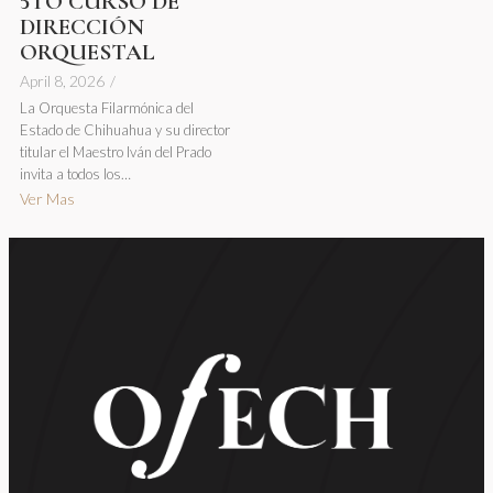
5TO CURSO DE
DIRECCIÓN
ORQUESTAL
April 8, 2026
/
La Orquesta Filarmónica del
Estado de Chihuahua y su director
titular el Maestro Iván del Prado
invita a todos los…
Ver Mas