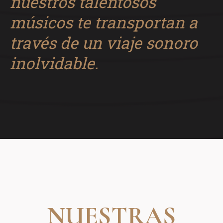
nuestros talentosos
músicos te transportan a
través de un viaje sonoro
inolvidable.
NUESTRAS