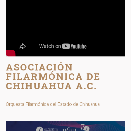
ASOCIACIÓN
FILARMÓNICA DE
CHIHUAHUA A.C.
Orquesta Filarmónica del Estado de Chihuahua