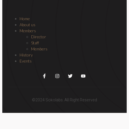
Home
About us
Members
Director
Staff
Members
History
Events
©2024 Sokolabs. All Right Reserved